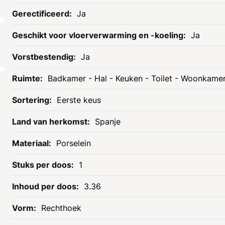
Socials
Ja
Ja
Ja
Badkamer - Hal - Keuken - Toilet - Woonkame
Eerste keus
Spanje
Informatie
Assortiment
Porselein
Openingstijden
Tegels
Contact
Radiatoren
1
Onze service
Badmeubels
3.36
Zakelijk klant worden
Douches
Rechthoek
Showroom
Baden