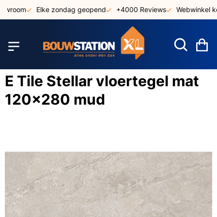
Ga
howroom
Elke zondag geopend
+4000 Reviews
Webwinkel ke
naar
de
inhoud
W
E Tile Stellar vloertegel mat
120x280 mud