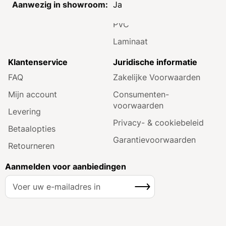
Ja
Inspiratie
Toiletten
PVC
Laminaat
Klantenservice
Juridische informatie
FAQ
Zakelijke Voorwaarden
Mijn account
Consumenten­
voorwaarden
Levering
Privacy- & cookiebeleid
Betaalopties
Garantie­voorwaarden
Retourneren
Aanmelden voor aanbiedingen
A
Inschrijven
b
o
n
n