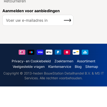
Retourneren
Aanmelden voor aanbiedingen
A
Inschrijven
b
o
n
n
e
e
r
u
Privacy- en Cookiebeleid
Zoektermen
Assortiment
o
Veelgestelde vragen
Klantenservice
Blog
Sitemap
p
Copyright © 2013-heden BouwStation Detailhandel B.V. & MS IT
o
Services. Alle rechten voorbehouden.
n
z
e
n
i
e