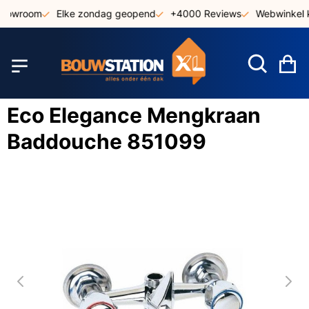
Ga
showroom
Elke zondag geopend
+4000 Reviews
Webwinkel k
naar
de
inhoud
W
Eco Elegance Mengkraan
Baddouche 851099