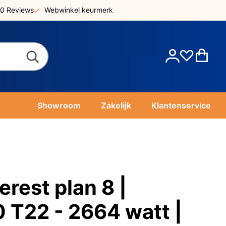
0 Reviews
Webwinkel keurmerk
Account
Win
Showroom
Zakelijk
Klantenservice
rest plan 8 |
T22 - 2664 watt |