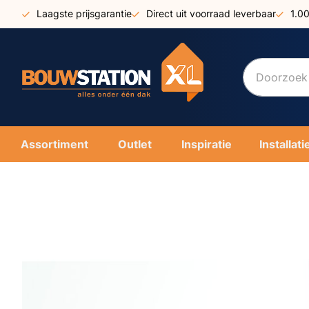
Ga
Laagste prijsgarantie
Direct uit voorraad leverbaar
1.0
naar
de
inhoud
Assortiment
Outlet
Inspiratie
Installati