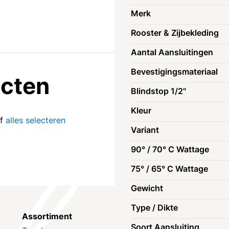
Merk
Rooster & Zijbekleding
Aantal Aansluitingen
Bevestigingsmateriaal
ucten
Blindstop 1/2"
Kleur
of
alles selecteren
Variant
90° / 70° C Wattage
75° / 65° C Wattage
Gewicht
Type / Dikte
Assortiment
Klantenservic
Soort Aansluiting