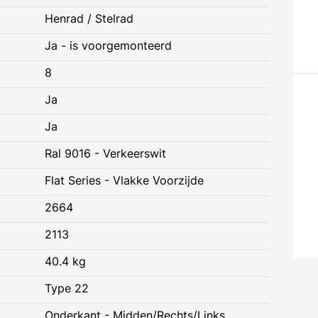
Henrad / Stelrad
Ja - is voorgemonteerd
8
Ja
Ja
Ral 9016 - Verkeerswit
Flat Series - Vlakke Voorzijde
2664
2113
40.4 kg
Type 22
e
Juridische informatie
Onderkant - Midden/Rechts/Links