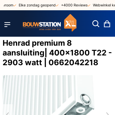
Ga
owroom
Elke zondag geopend
+4000 Reviews
Webwinkel ke
naar
de
inhoud
W
Henrad premium 8
aansluiting| 400x1800 T22 -
2903 watt | 0662042218