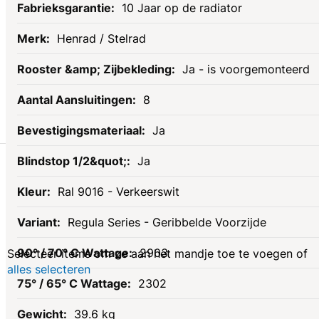
10 Jaar op de radiator
Henrad / Stelrad
Ja - is voorgemonteerd
8
Ja
Gerelateerde
Ja
Ral 9016 - Verkeerswit
producten
Regula Series - Geribbelde Voorzijde
2903
Selecteer items om ze aan het mandje toe te voegen of
alles selecteren
2302
39.6 kg