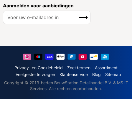
Aanmelden voor aanbiedingen
A
Inschrijven
b
o
n
n
e
e
r
u
Privacy- en Cookiebeleid
Zoektermen
Assortiment
o
Veelgestelde vragen
Klantenservice
Blog
Sitemap
p
Copyright © 2013-heden BouwStation Detailhandel B.V. & MS IT
o
Services. Alle rechten voorbehouden.
n
z
e
n
i
e
u