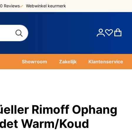
0 Reviews
Webwinkel keurmerk
Account
Win
Showroom
Zakelijk
Klantenservice
eller Rimoff Ophang
idet Warm/Koud