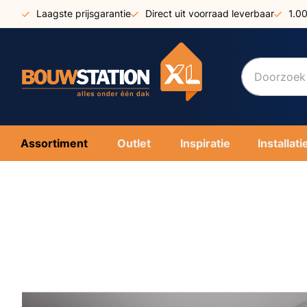
Ga
Laagste prijsgarantie
Direct uit voorraad leverbaar
1.0
naar
de
inhoud
Assortiment
Outlet
Inspiratie
Installati