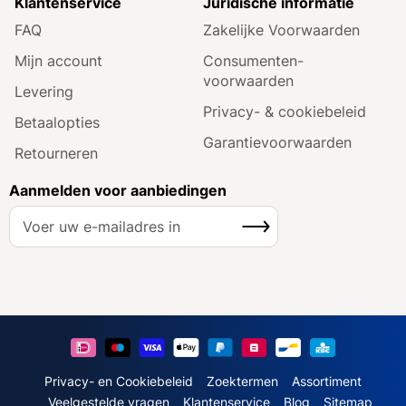
Klantenservice
Juridische informatie
FAQ
Zakelijke Voorwaarden
Mijn account
Consumenten­
voorwaarden
Levering
Privacy- & cookiebeleid
Betaalopties
Garantie­voorwaarden
Retourneren
Aanmelden voor aanbiedingen
A
Inschrijven
b
o
n
n
e
e
r
u
Privacy- en Cookiebeleid
Zoektermen
Assortiment
o
Veelgestelde vragen
Klantenservice
Blog
Sitemap