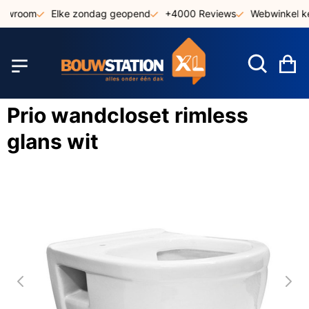
Ga
howroom
Elke zondag geopend
+4000 Reviews
Webwinkel ke
naar
de
inhoud
W
Prio wandcloset rimless
glans wit