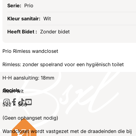
Prio
Wit
Zonder bidet
Prio Rimless wandcloset
Rimless: zonder spoelrand voor een hygiënisch toilet
H-H aansluiting: 18mm
Socials
Kleur: wit
522 x 366
(Geen ophangset nodig)
Wandcloset wordt vastgezet met de draadeinden die bij