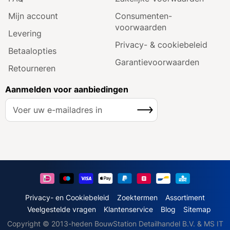
Mijn account
Consumenten­
voorwaarden
Levering
Privacy- & cookiebeleid
Betaalopties
Garantie­voorwaarden
Retourneren
Aanmelden voor aanbiedingen
A
Inschrijven
b
o
n
n
e
e
r
u
Privacy- en Cookiebeleid
Zoektermen
Assortiment
o
Veelgestelde vragen
Klantenservice
Blog
Sitemap
p
Copyright © 2013-heden BouwStation Detailhandel B.V. & MS IT
o