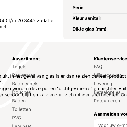
Serie
Kleur sanitair
440 t/m 20.3445 zodat er
gelijk
Dikte glas (mm)
Assortiment
Klantenservic
Tegels
FAQ
Radiatoren
Mijn account
uit. In het geval van glas is er dan te zien dat een produc
n.
Badmeubels
Levering
ngen worden deze poriën “dichtgesmeerd” en hechten vuil e
Douches
Betaalopties
 schoon blijft en kalk en vuil zich minder snel hechten. 
Baden
Retourneren
Toiletten
Aanmelden voo
PVC
A
Laminaat