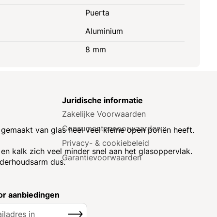
Puerta
Aluminium
8 mm
e
Juridische informatie
Zakelijke Voorwaarden
Consumenten­voorwaarden
t gemaakt van glas heel veel kleine open poriën heeft.
Privacy- & cookiebeleid
n kalk zich veel minder snel aan het glasoppervlak.
Garantie­voorwaarden
Onderhoudsarm dus.
r aanbiedingen
Inschrijven