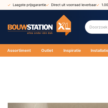
Ga
Laagste prijsgarantie
Direct uit voorraad leverbaar
1.0
naar
de
inhoud
Assortiment
Outlet
Inspiratie
Installati