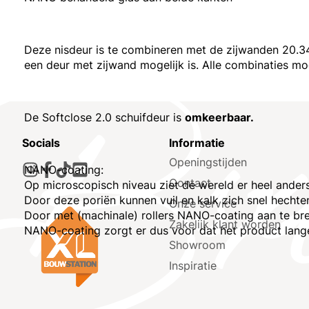
Deze nisdeur is te combineren met de zijwanden 20.3
een deur met zijwand mogelijk is. Alle combinaties mo
De Softclose 2.0 schuifdeur is
omkeerbaar.
Socials
Informatie
Openingstijden
NANO-coating:
Contact
Op microscopisch niveau ziet de wereld er heel anders 
Door deze poriën kunnen vuil en kalk zich snel hechte
Onze service
Door met (machinale) rollers NANO-coating aan te bre
Zakelijk klant worden
NANO-coating zorgt er dus voor dat het product langer
Showroom
Inspiratie