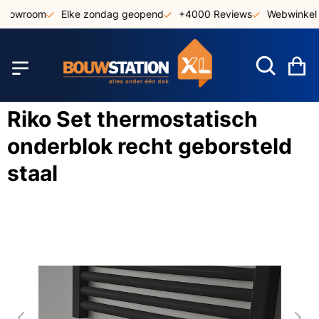
Ga
 showroom
Elke zondag geopend
+4000 Reviews
Webwinkel 
naar
de
inhoud
W
Riko Set thermostatisch
onderblok recht geborsteld
staal