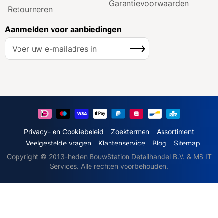
Garantie­voorwaarden
Retourneren
Aanmelden voor aanbiedingen
A
Inschrijven
b
o
n
n
e
e
r
u
Privacy- en Cookiebeleid
Zoektermen
Assortiment
o
Veelgestelde vragen
Klantenservice
Blog
Sitemap
p
Copyright © 2013-heden BouwStation Detailhandel B.V. & MS IT
o
Services. Alle rechten voorbehouden.
n
z
e
n
i