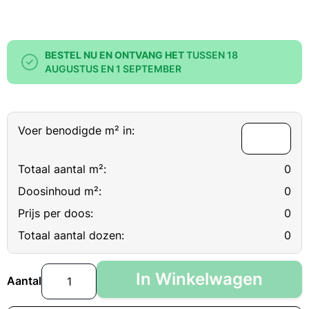
BESTEL NU EN ONTVANG HET
TUSSEN 18
AUGUSTUS EN 1 SEPTEMBER
Voer benodigde m² in:
Totaal aantal m²:
0
Doosinhoud m²:
0
Prijs per doos:
0
Totaal aantal dozen:
0
In Winkelwagen
Aantal