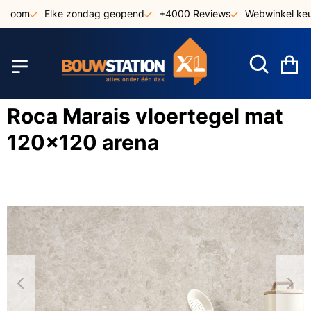
Ga
room
Elke zondag geopend
+4000 Reviews
Webwinkel keurm
naar
de
inhoud
W
Roca Marais vloertegel mat
120x120 arena