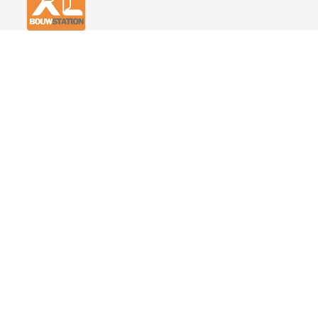
Informatie
Assortiment
Openingstijden
Tegels
Contact
Radiatoren
Onze service
Badmeubels
Zakelijk klant worden
Douches
Showroom
Baden
Inspiratie
Toiletten
PVC
Laminaat
Klantenservice
Juridische informatie