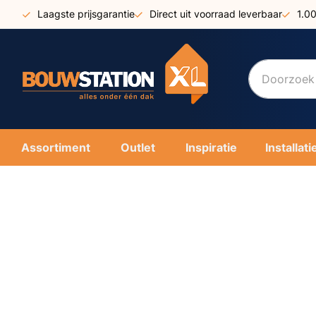
Ga
Laagste prijsgarantie
Direct uit voorraad leverbaar
1.0
naar
de
inhoud
Assortiment
Outlet
Inspiratie
Installati