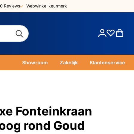
0 Reviews
Webwinkel keurmerk
Account
Win
Showroom
Zakelijk
Klantenservice
xe Fonteinkraan
oog rond Goud