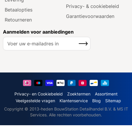
Privacy- & cookiebeleid
Betaalopties
Garantie­voorwaarden
Retourneren
Aanmelden voor aanbiedingen
A
Inschrijven
b
o
n
n
e
e
r
u
Privacy- en Cookiebeleid
Zoektermen
Assortiment
o
Veelgestelde vragen
Klantenservice
Blog
Sitemap
p
Copyright © 2013-heden BouwStation Detailhandel B.V. & MS IT
o
Services. Alle rechten voorbehouden.
n
z
e