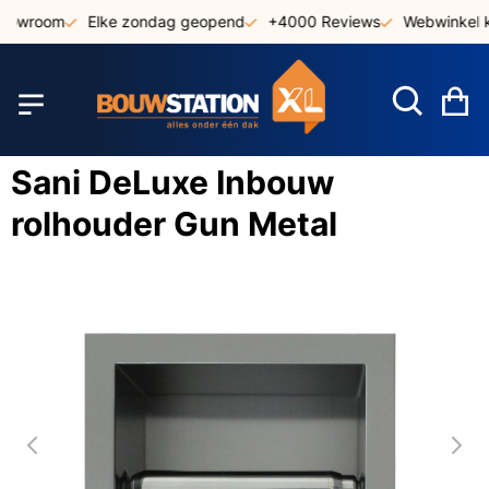
Ga
showroom
Elke zondag geopend
+4000 Reviews
Webwinkel k
naar
de
inhoud
W
Sani DeLuxe Inbouw
rolhouder Gun Metal