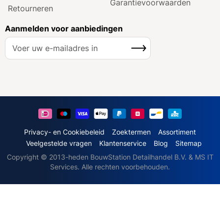
Garantie­voorwaarden
Retourneren
Aanmelden voor aanbiedingen
A
Inschrijven
b
o
n
n
e
e
r
u
Privacy- en Cookiebeleid
Zoektermen
Assortiment
o
Veelgestelde vragen
Klantenservice
Blog
Sitemap
p
Copyright © 2013-heden BouwStation Detailhandel B.V. & MS IT
o
Services. Alle rechten voorbehouden.
n
z
e
n
i