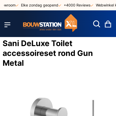
Ga
showroom
Elke zondag geopend
+4000 Reviews
Webwinkel k
naar
de
inhoud
W
Sani DeLuxe Toilet
accessoireset rond Gun
Metal