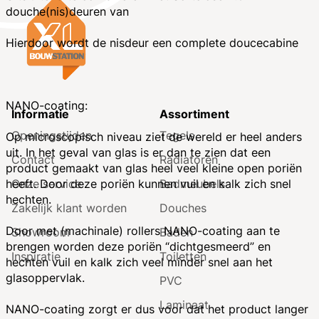
douche(nis)deuren van
Hierdoor wordt de nisdeur een complete doucecabine
NANO-coating:
Informatie
Assortiment
Openingstijden
Tegels
Op microscopisch niveau ziet de wereld er heel anders
uit. In het geval van glas is er dan te zien dat een
Contact
Radiatoren
product gemaakt van glas heel veel kleine open poriën
Onze service
Badmeubels
heeft. Door deze poriën kunnen vuil en kalk zich snel
hechten.
Zakelijk klant worden
Douches
Door met (machinale) rollers NANO-coating aan te
Showroom
Baden
brengen worden deze poriën “dichtgesmeerd” en
Inspiratie
Toiletten
hechten vuil en kalk zich veel minder snel aan het
glasoppervlak.
PVC
Laminaat
NANO-coating zorgt er dus voor dat het product langer