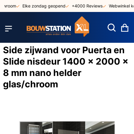
Ga
howroom
Elke zondag geopend
+4000 Reviews
Webwinkel ke
naar
de
inhoud
W
Side zijwand voor Puerta en
Slide nisdeur 1400 x 2000 x
8 mm nano helder
glas/chroom