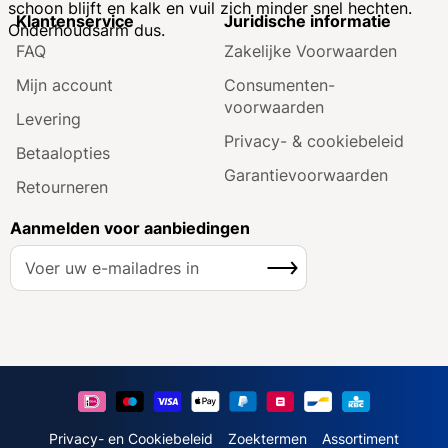
schoon blijft en kalk en vuil zich minder snel hechten.
Klantenservice
Juridische informatie
Onderhoudsarm dus.
FAQ
Zakelijke Voorwaarden
Mijn account
Consumenten­
voorwaarden
Levering
Privacy- & cookiebeleid
Betaalopties
Garantie­voorwaarden
Retourneren
Aanmelden voor aanbiedingen
A
Inschrijven
b
o
n
n
e
e
r
u
Privacy- en Cookiebeleid
Zoektermen
Assortiment