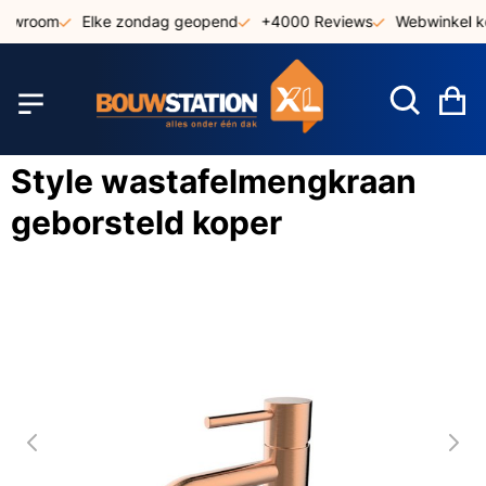
Ga
howroom
Elke zondag geopend
+4000 Reviews
Webwinkel ke
naar
de
inhoud
W
Style wastafelmengkraan
geborsteld koper