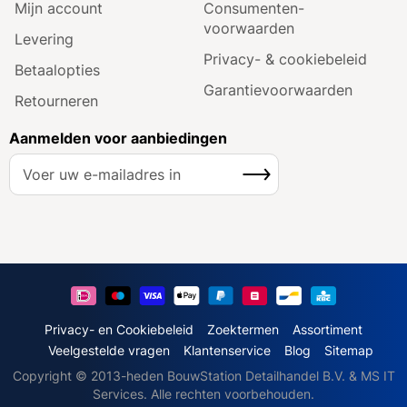
Mijn account
Consumenten­
voorwaarden
Levering
Privacy- & cookiebeleid
Betaalopties
Garantie­voorwaarden
Retourneren
Aanmelden voor aanbiedingen
A
Inschrijven
b
o
n
n
e
e
r
u
Privacy- en Cookiebeleid
Zoektermen
Assortiment
o
Veelgestelde vragen
Klantenservice
Blog
Sitemap
p
Copyright © 2013-heden BouwStation Detailhandel B.V. & MS IT
o
Services. Alle rechten voorbehouden.
n