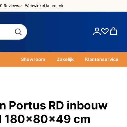
0 Reviews
Webwinkel keurmerk
Account
Win
Showroom
Zakelijk
Klantenservice
n Portus RD inbouw
ad 180x80x49 cm