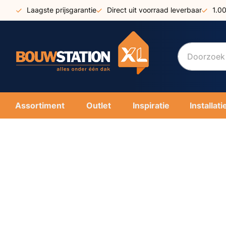
Ga
Laagste prijsgarantie
Direct uit voorraad leverbaar
1.0
naar
de
inhoud
Assortiment
Outlet
Inspiratie
Installati