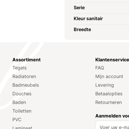
Serie
Kleur sanitair
Breedte
Assortiment
Klantenservic
Tegels
FAQ
Radiatoren
Mijn account
Badmeubels
Levering
Douches
Betaalopties
Baden
Retourneren
Toiletten
Aanmelden voo
PVC
A
Laminaat