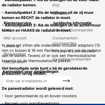
de radiator komen.
PVC
- Aansluitpakket 2: Als de leidingen uit de zij muur
Laminaat
komen en RECHT de radiator in moet.
Klantenservice
Juridische informatie
- Aansluitpakket 3: Als de leidingen uit de achtermuur
FAQ
Zakelijke Voorwaarden
komen en HAAKS de radiator in moet.
Mijn account
Consumenten­
voorwaarden
In deze set zitten alle onderdelen inclusief adapters (15
Levering
mm cv buizen & 16 mm flexibele buizen) om de radiator
Privacy- & cookiebeleid
Betaalopties
aan te sluiten. Tevens zit er ook een thermostatische
Garantie­voorwaarden
kraantje bij de thermostatische pakket.
Retourneren
Het benodigde setje kunt u bij de gerelateerde
Aanmelden voor aanbiedingen
producten terug vinden.
A
Inschrijven
b
o
De paneelradiator wordt geleverd met:
n
- Voor gemonteerde zij en boven roosters
n
- Beugels voor wandbevestiging
e