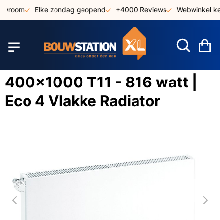
Ga
owroom
Elke zondag geopend
+4000 Reviews
Webwinkel keu
naar
de
inhoud
W
400x1000 T11 - 816 watt |
Eco 4 Vlakke Radiator