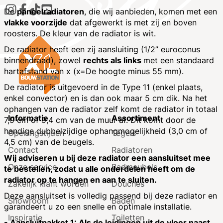
De
paneelradiatoren
, die wij aanbieden, komen met een
vlakke voorzijde
dat afgewerkt is met zij en boven
roosters. De kleur van de radiator is wit.
De radiator heeft een zij aansluiting (1/2” euroconus
binnendraad), zowel
rechts als links
met een standaard
hartafstand van x (x=De hoogte minus 55 mm).
De radiator is uitgevoerd in de Type 11 (enkel plaats,
enkel convector) en is dan ook maar 5 cm dik. Na het
ophangen van de radiator zelf komt de radiator in totaal
Informatie
Assortiment
7,9 cm of 9,4 cm van de muur af. Dit komt door de
handige dubbelzijdige ophangmogelijkheid (3,0 cm of
Openingstijden
Tegels
4,5 cm) van de beugels.
Contact
Radiatoren
Wij adviseren u bij deze radiator een aansluitset mee
Onze service
Badmeubels
te bestellen, zodat u alle onderdelen heeft om de
radiator op te hangen en aan te sluiten.
Zakelijk klant worden
Douches
Deze aansluitset is volledig passend bij deze radiator en
Showroom
Baden
garandeert u zo een snelle en optimale installatie.
Inspiratie
Toiletten
- Aansluitpakket 1: Als de leidingen uit de vloer naast