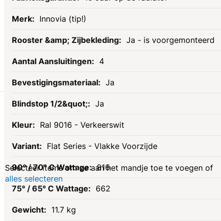
Innovia (tip!)
Ja - is voorgemonteerd
4
Ja
Gerelateerde
Ja
Ral 9016 - Verkeerswit
producten
Flat Series - Vlakke Voorzijde
816
Selecteer items om ze aan het mandje toe te voegen of
alles selecteren
662
11.7 kg