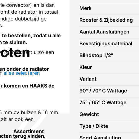
rie convector) en is dan
Merk
omt de radiator in totaal
ndige dubbelzijdige
Rooster & Zijbekleding
s.
Aantal Aansluitingen
te bestellen, zodat u alle
 te sluiten.
Bevestigingsmateriaal
ucten
 en garandeert u zo een
Blindstop 1/2"
Kleur
den onder de radiator
of
alles selecteren
Variant
muur komen en HAAKS de
90° / 70° C Wattage
75° / 65° C Wattage
 (15 mm cv buizen & 16 mm
Gewicht
 zit er ook een
Type / Dikte
Assortiment
Klantenservic
ucten terug vinden.
Soort Aansluiting