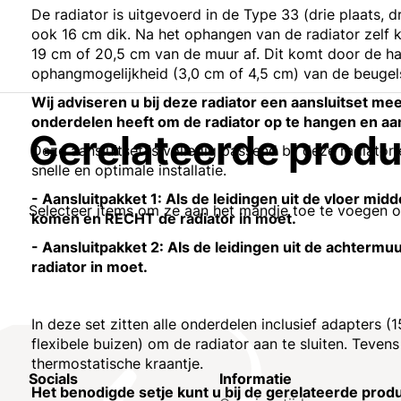
De radiator is uitgevoerd in de Type 33 (drie plaats, d
ook 16 cm dik. Na het ophangen van de radiator zelf k
19 cm of 20,5 cm van de muur af. Dit komt door de ha
ophangmogelijkheid (3,0 cm of 4,5 cm) van de beugel
Wij adviseren u bij deze radiator een aansluitset mee 
onderdelen heeft om de radiator op te hangen en aan
Gerelateerde prod
Deze aansluitset is volledig passend bij deze radiator
snelle en optimale installatie.
- Aansluitpakket 1: Als de leidingen uit de vloer mid
Selecteer items om ze aan het mandje toe te voegen 
komen en RECHT de radiator in moet.
- Aansluitpakket 2: Als de leidingen uit de achter
radiator in moet.
In deze set zitten alle onderdelen inclusief adapters
flexibele buizen) om de radiator aan te sluiten. Tevens
thermostatische kraantje.
Socials
Informatie
Het benodigde setje kunt u bij de gerelateerde prod