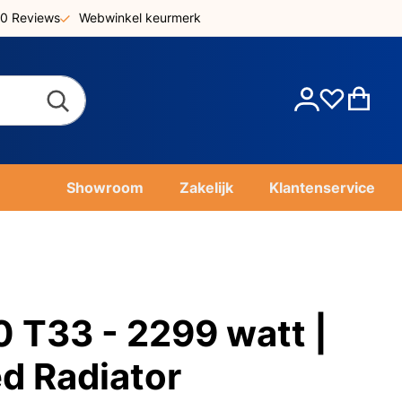
0 Reviews
Webwinkel keurmerk
Account
Win
Showroom
Zakelijk
Klantenservice
T33 - 2299 watt |
ed Radiator