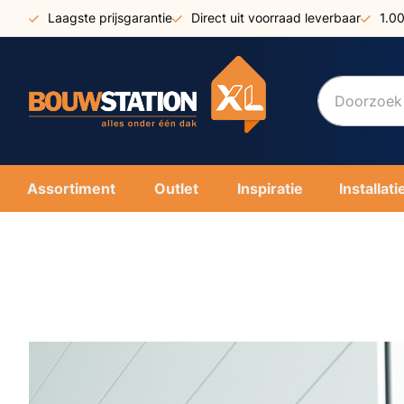
Ga
Laagste prijsgarantie
Direct uit voorraad leverbaar
1.0
naar
de
inhoud
Assortiment
Outlet
Inspiratie
Installati