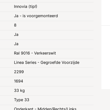
Innovia (tip!)
Ja - is voorgemonteerd
8
Ja
Ja
Ral 9016 - Verkeerswit
Linea Series - Gegroefde Voorzijde
2299
1694
33 kg
Type 33
e
Juridische informatie
Onderkant - Midden/Rechts/Links