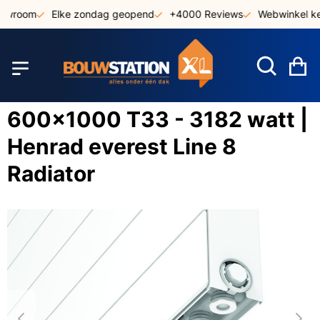
Ga
owroom
Elke zondag geopend
+4000 Reviews
Webwinkel ke
naar
de
inhoud
W
600x1000 T33 - 3182 watt |
Henrad everest Line 8
Radiator