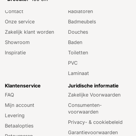
Openingstijden
Tegels
Contact
Radiatoren
Onze service
Badmeubels
Zakelijk klant worden
Douches
Showroom
Baden
Inspiratie
Toiletten
PVC
Laminaat
Klantenservice
Juridische informatie
FAQ
Zakelijke Voorwaarden
Mijn account
Consumenten­
voorwaarden
Levering
Privacy- & cookiebeleid
Betaalopties
Garantie­voorwaarden
Retourneren