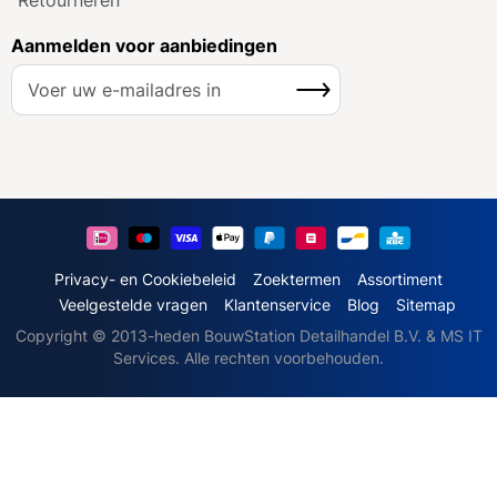
Aanmelden voor aanbiedingen
A
Inschrijven
b
o
n
n
e
e
r
u
Privacy- en Cookiebeleid
Zoektermen
Assortiment
o
Veelgestelde vragen
Klantenservice
Blog
Sitemap
p
Copyright © 2013-heden BouwStation Detailhandel B.V. & MS IT
o
Services. Alle rechten voorbehouden.
n
z
e
n
i
e