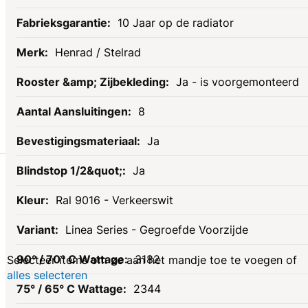
10 Jaar op de radiator
Henrad / Stelrad
Ja - is voorgemonteerd
8
Ja
Gerelateerde
Ja
Ral 9016 - Verkeerswit
producten
Linea Series - Gegroefde Voorzijde
3182
Selecteer items om ze aan het mandje toe te voegen of
alles selecteren
2344